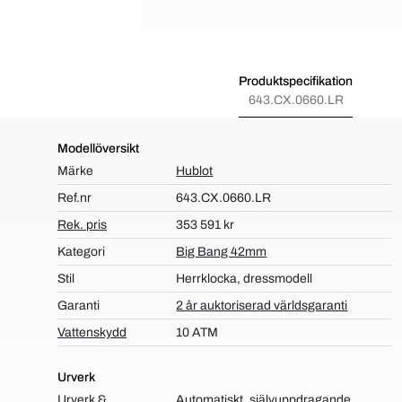
Produktspecifikation
643.CX.0660.LR
Modellöversikt
Märke
Hublot
Ref.nr
643.CX.0660.LR
Rek. pris
353 591 kr
Kategori
Big Bang 42mm
Stil
Herrklocka, dressmodell
Garanti
2 år auktoriserad världsgaranti
Vattenskydd
10 ATM
Urverk
Urverk &
Automatiskt, självuppdragande