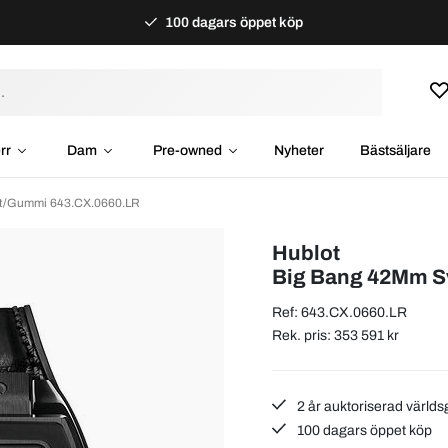
100 dagars öppet köp
rr
Dam
Pre-owned
Nyheter
Bästsäljare
rt/Gummi 643.CX.0660.LR
Hublot
Big Bang 42Mm S
Ref: 643.CX.0660.LR
Rek. pris: 353 591 kr
2 år auktoriserad världs
100 dagars öppet köp