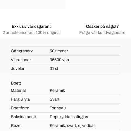
Exklusiv världsgaranti
Osäker på något?
2 år auktoriserad, 100% original
Fråga vår kundvägledare
Gångreserv
50 timmar
Vibrationer
36600 vph
Juveler
31 st
Boett
Material
Keramik
Färg & yta
Svart
Boettform
Tonneau
Baksida boett
Repskyddat safirglas
Bezel
Keramik, svart, ej vridbar