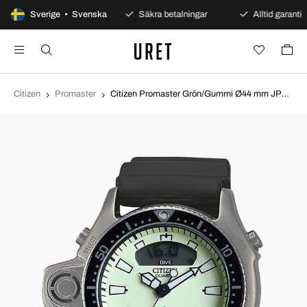
100 dagars öppet köp
Sverige • Svenska
Säkra betalningar
Alltid garanti
Citizen
Promaster
Citizen Promaster Grön/Gummi Ø44 mm JP2007-17W