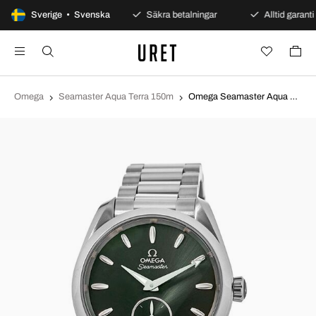
100 dagars öppet köp
Sverige • Svenska
Säkra betalningar
Alltid garanti
Omega
Seamaster Aqua Terra 150m
Omega Seamaster Aqua Terra 150M Grön/Stål Ø38 mm 220.10.38.20.10.001