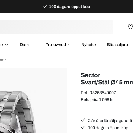
100 dagars öppet köp
rr
Dam
Pre-owned
Nyheter
Bästsäljare
0007
Sector
Svart/Stål Ø45 m
Ref: R3253540007
Rek. pris: 1 598 kr
2 år återförsäljargaranti
100 dagars öppet köp