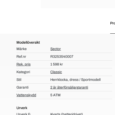
Pr
Modellöversikt
Märke
Sector
Ref.nr
R3253540007
Rek. pris
1 598 kr
Kategori
Classic
Stil
Herrklocka, dress / Sportmodell
Garanti
2 år återförsäljargaranti
Vattenskydd
5 ATM
Urverk
Urverk &
Kvarts (batteridrivet)