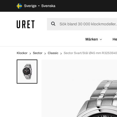
Sverige • Svenska
Märken
He
Klockor
Sector
Classic
Sector Svart/Stål Ø45 mm R325354