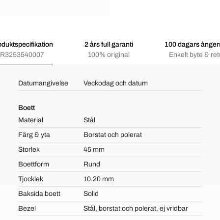
oduktspecifikation
2 års full garanti
100 dagars ångerr
R3253540007
100% original
Enkelt byte & ret
Datumangivelse
Veckodag och datum
Boett
Material
Stål
Färg & yta
Borstat och polerat
Storlek
45 mm
Boettform
Rund
Tjocklek
10.20 mm
Baksida boett
Solid
Bezel
Stål, borstat och polerat, ej vridbar