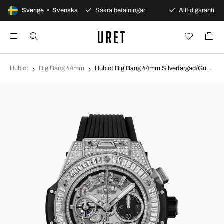
00 dagars öppet köp
Sverige • Svenska
Säkra betalningar
Alltid garanti
Hublot
Big Bang 44mm
Hublot Big Bang 44mm Silverfärgad/Gummi Ø44 mm 421.NX.1170.RX.0904