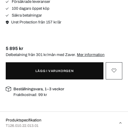
Försäkrade leveranser
100 dagars öppet köp
Säkra betalningar
Uret Protection från 157 kr/år
5 895 kr
Delbetalning från 301 kr/mån med
Zaver
.
Mer information
LÄGG I VARUKORGEN
Beställningsvara, 1–3 veckor
Fraktkostnad:
99 kr
Produktspecifikation
T126.010.22.013.01