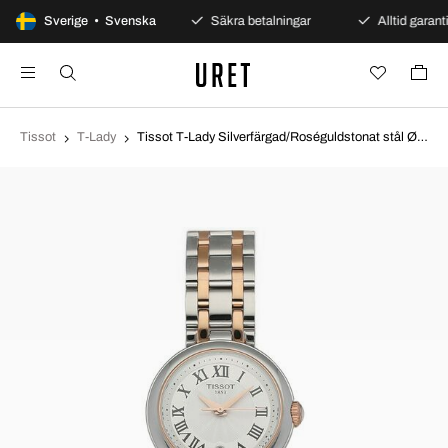
100 dagars öppet köp
Sverige • Svenska
Säkra betalningar
Alltid garanti
Tissot
T-Lady
Tissot T-Lady Silverfärgad/Roséguldstonat stål Ø26 mm T126.010.22.013.01