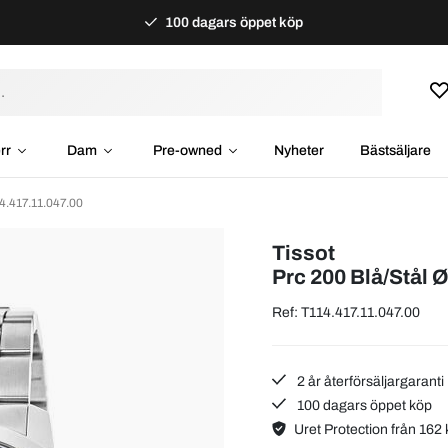
100 dagars öppet köp
rr
Dam
Pre-owned
Nyheter
Bästsäljare
4.417.11.047.00
Tissot
Prc 200 Blå/Stål
Ref: T114.417.11.047.00
2 år återförsäljargaranti
100 dagars öppet köp
Uret Protection från 162 