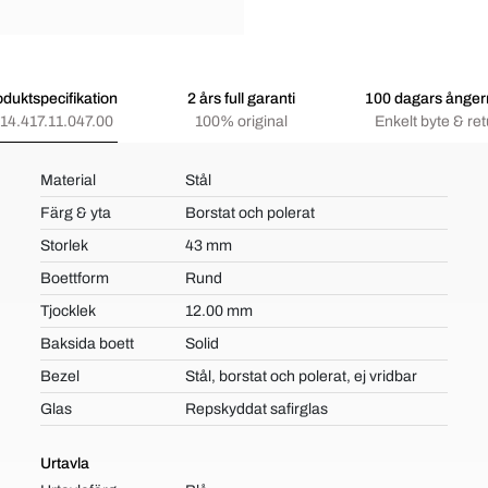
oduktspecifikation
2 års full garanti
100 dagars ångerr
14.417.11.047.00
100% original
Enkelt byte & ret
Material
Stål
Färg & yta
Borstat och polerat
Storlek
43 mm
Boettform
Rund
Tjocklek
12.00 mm
Baksida boett
Solid
Bezel
Stål, borstat och polerat, ej vridbar
Glas
Repskyddat safirglas
Urtavla