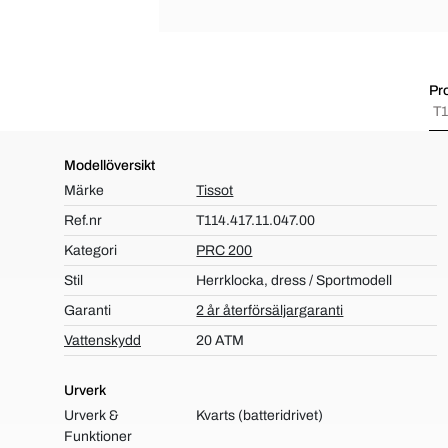
Pr
T1
Modellöversikt
Märke
Tissot
Ref.nr
T114.417.11.047.00
Kategori
PRC 200
Stil
Herrklocka, dress / Sportmodell
Garanti
2 år återförsäljargaranti
Vattenskydd
20 ATM
Urverk
Urverk &
Kvarts (batteridrivet)
Funktioner