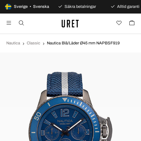
100 dagars öppet köp
Sverige • Svenska
Säkra betalningar
Alltid garanti
Nautica
Classic
Nautica Blå/Läder Ø45 mm NAPBSF919