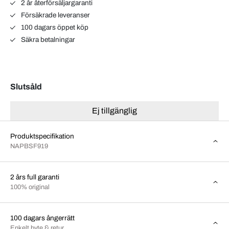
2 år återförsäljargaranti
Försäkrade leveranser
100 dagars öppet köp
Säkra betalningar
Slutsåld
Ej tillgänglig
Produktspecifikation
NAPBSF919
2 års full garanti
100% original
100 dagars ångerrätt
Enkelt byte & retur