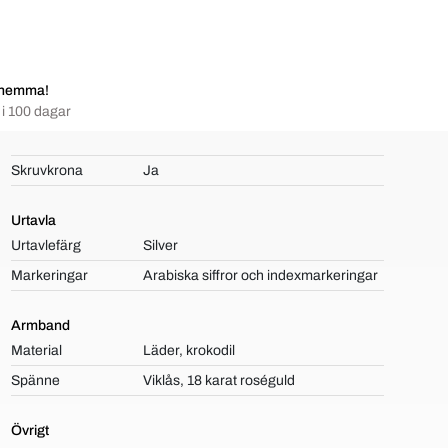
 hemma!
i 100 dagar
Skruvkrona
Ja
Urtavla
Urtavlefärg
Silver
Markeringar
Arabiska siffror och indexmarkeringar
Armband
Material
Läder, krokodil
Spänne
Viklås, 18 karat roséguld
Övrigt