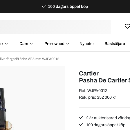
100 dagars öppet köp
rr
Dam
Pre-owned
Nyheter
Bästsäljare
 Silverfärgad/Läder Ø35 mm WJPA0012
Cartier
Pasha De Cartier
Ref: WJPA0012
Rek. pris: 352 000 kr
2 år auktoriserad världs
100 dagars öppet köp