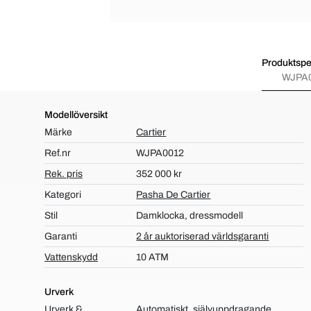
Produktspec
WJPA
Modellöversikt
Märke
Cartier
Ref.nr
WJPA0012
Rek. pris
352 000 kr
Kategori
Pasha De Cartier
Stil
Damklocka, dressmodell
Garanti
2 år auktoriserad världsgaranti
Vattenskydd
10 ATM
Urverk
Urverk &
Automatiskt, självuppdragande