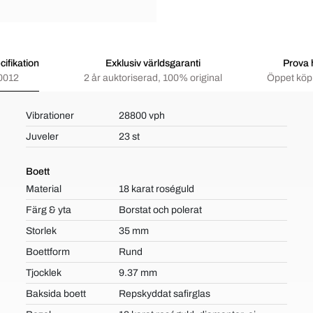
ifikation
Exklusiv världsgaranti
Prova
0012
2 år auktoriserad, 100% original
Öppet köp 
Vibrationer
28800 vph
Juveler
23 st
Boett
Material
18 karat roséguld
Färg & yta
Borstat och polerat
Storlek
35 mm
Boettform
Rund
Tjocklek
9.37 mm
Baksida boett
Repskyddat safirglas