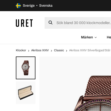
Sverige • Svenska
Märken
He
Klockor
Akribos XXIV
Classic
Akribos XXIV Silverfärgad/S