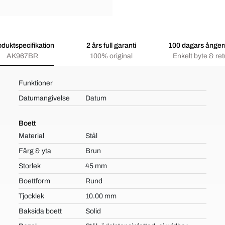
oduktspecifikation
2 års full garanti
100 dagars ångerr
AK967BR
100% original
Enkelt byte & ret
Funktioner
Datumangivelse
Datum
Boett
Material
Stål
Färg & yta
Brun
Storlek
45 mm
Boettform
Rund
Tjocklek
10.00 mm
Baksida boett
Solid