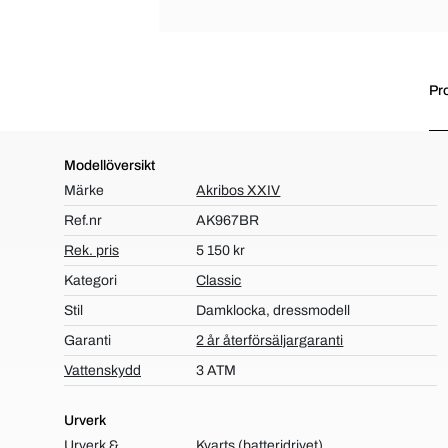
Pr
Modellöversikt
Märke
Akribos XXIV
Ref.nr
AK967BR
Rek. pris
5 150 kr
Kategori
Classic
Stil
Damklocka, dressmodell
Garanti
2 år återförsäljargaranti
Vattenskydd
3 ATM
Urverk
Urverk &
Kvarts (batteridrivet)