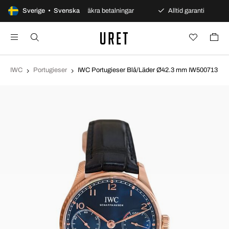
agars öppet köp
Sverige • Svenska
Säkra betalningar
Alltid garanti
IWC
Portugieser
IWC Portugieser Blå/Läder Ø42.3 mm IW500713