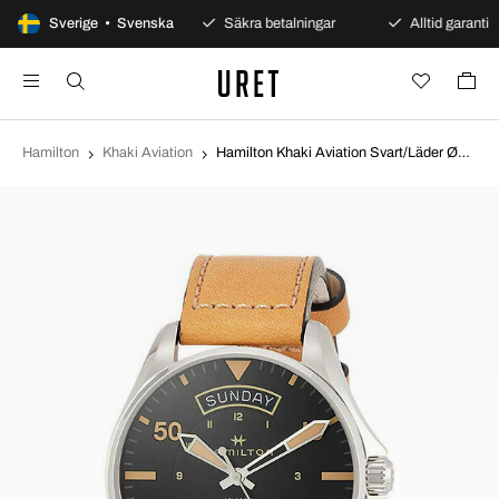
100 dagars öppet köp
Sverige • Svenska
Säkra betalningar
Alltid garanti
Hamilton
Khaki Aviation
Hamilton Khaki Aviation Svart/Läder Ø42 mm H64645531