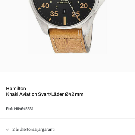
Hamilton
Khaki Aviation Svart/Läder Ø42 mm
Ref: H64645531
2 år återförsäljargaranti