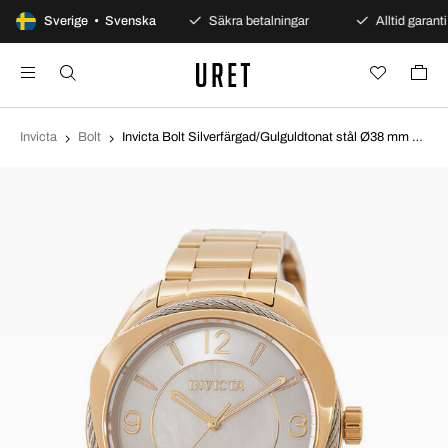
100 dagars öppet köp
Sverige • Svenska
Säkra betalningar
Alltid garanti
Invicta
Bolt
Invicta Bolt Silverfärgad/Gulguldtonat stål Ø38 mm 31220