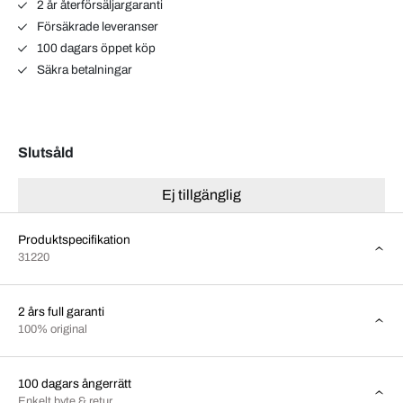
2 år återförsäljargaranti
Försäkrade leveranser
100 dagars öppet köp
Säkra betalningar
Slutsåld
Ej tillgänglig
Produktspecifikation
31220
2 års full garanti
100% original
100 dagars ångerrätt
Enkelt byte & retur