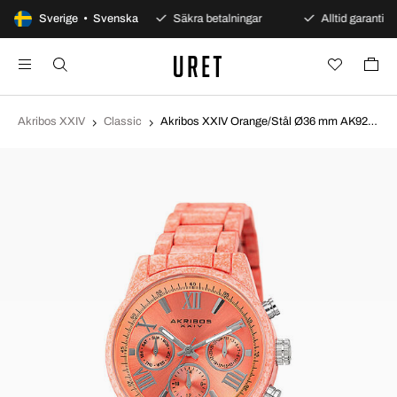
100 dagars öppet köp
Sverige • Svenska
Säkra betalningar
Alltid garanti
Akribos XXIV
Classic
Akribos XXIV Orange/Stål Ø36 mm AK929PCH