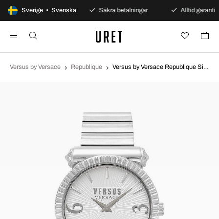
100 dagars öppet köp
Sverige • Svenska
Säkra betalningar
Alltid garanti
Versus by Versace
Republique
Versus by Versace Republique Silverfärgad/Stål Ø38 mm VSP1V0819