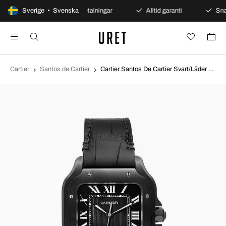
öppet köp
Sverige • Svenska
Säkra betalningar
Alltid garanti
Snab
Cartier
Santos de Cartier
Cartier Santos De Cartier Svart/Läder WSSA0039