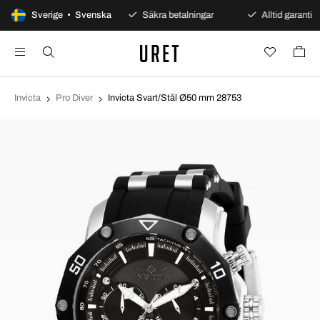
100 dagars öppet köp
Sverige • Svenska
Säkra betalningar
Alltid garanti
Invicta
Pro Diver
Invicta Svart/Stål Ø50 mm 28753