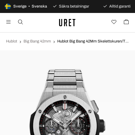
100 dagars öppet köp
Sverige • Svenska
Säkra betalningar
Alltid garanti
Hublot
Big Bang 42mm
Hublot Big Bang 42Mm Skelettskuren/Titan Ø42 mm 451.NX.1170.NX