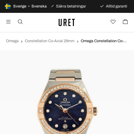
00 dagars öppet köp
Sverige • Svenska
Säkra betalningar
Alltid garanti
Omega
Constellation Co-Axial 29mm
Omega Constellation Co-Axial 29Mm Blå/18 karat roséguld Ø29 mm 131.25.29.20.53.002