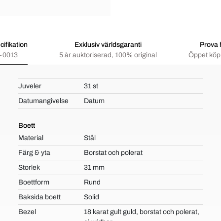
ifikation
Exklusiv världsgaranti
Prova
-0013
5 år auktoriserad, 100% original
Öppet köp 
Juveler
31 st
Datumangivelse
Datum
Boett
Material
Stål
Färg & yta
Borstat och polerat
Storlek
31 mm
Boettform
Rund
Baksida boett
Solid
Bezel
18 karat gult guld, borstat och polerat,