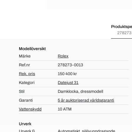
Produktspec
278273
Modellöversikt
Märke
Rolex
Ref.nr
278273-0013
Rek. pris
150 400 kr
Kategori
Datejust 31
Stil
Damklocka, dressmodell
Garanti
5 år auktoriserad världsgaranti
Vattenskydd
10 ATM
Urverk
Urverk &
Automatiskt, självuppdragande