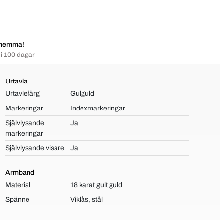
 hemma!
i 100 dagar
Urtavla
Urtavlefärg
Gulguld
Markeringar
Indexmarkeringar
Självlysande
Ja
markeringar
Självlysande visare
Ja
Armband
Material
18 karat gult guld
Spänne
Viklås, stål