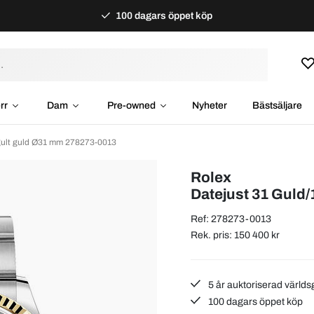
100 dagars öppet köp
rr
Dam
Pre-owned
Nyheter
Bästsäljare
 gult guld Ø31 mm 278273-0013
Rolex
Datejust 31 Guld/
Ref: 278273-0013
Rek. pris: 150 400 kr
5 år auktoriserad världs
100 dagars öppet köp