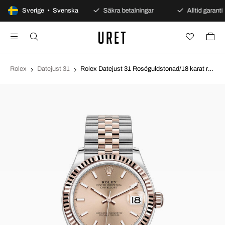
100 dagars öppet köp
Sverige • Svenska
Säkra betalningar
Alltid garanti
Rolex
Datejust 31
Rolex Datejust 31 Roséguldstonad/18 karat roséguld Ø31 mm 278271-0010