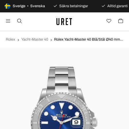
100 dagars öppet köp
Sverige • Svenska
Säkra betalningar
Alltid garanti
Rolex
Yacht-Master 40
Rolex Yacht-Master 40 Blå/Stål Ø40 mm 126622-0002