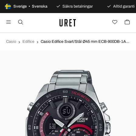
100 dagars öppet köp
Sverige • Svenska
Säkra betalningar
Alltid garanti
Casio
Edifice
Casio Edifice Svart/Stål Ø45 mm ECB-900DB-1AER