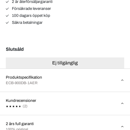
2 år återförsäljargaranti
Försäkrade leveranser
100 dagars öppet köp
Säkra betalningar
Slutsåld
Ej tillgänglig
Produktspecifikation
ECB-900DB-1AER
Kundrecensioner
(2)
2 års full garanti
100% original