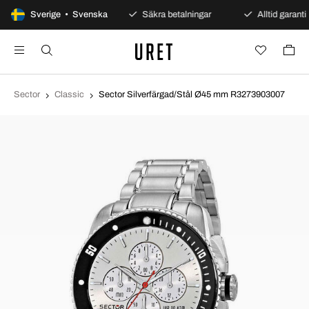
100 dagars öppet köp
Sverige • Svenska
Säkra betalningar
Alltid garanti
Sector
Classic
Sector Silverfärgad/Stål Ø45 mm R3273903007