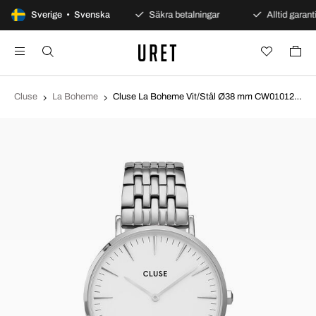
100 dagars öppet köp
Sverige • Svenska
Säkra betalningar
Alltid garanti
Cluse
La Boheme
Cluse La Boheme Vit/Stål Ø38 mm CW0101201023