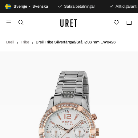
100 dagars öppet köp
Sverige • Svenska
Säkra betalningar
Alltid garanti
Breil
Tribe
Breil Tribe Silverfärgad/Stål Ø36 mm EW0426