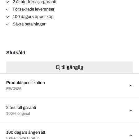
2 år återförsäljargaranti
Försäkrade leveranser
100 dagars öppet köp
Säkra betalningar
Slutsåld
Ej tillgänglig
Produktspecifikation
EW0426
2 års full garanti
100% original
100 dagars ångerrätt
Enkelt byte & retur