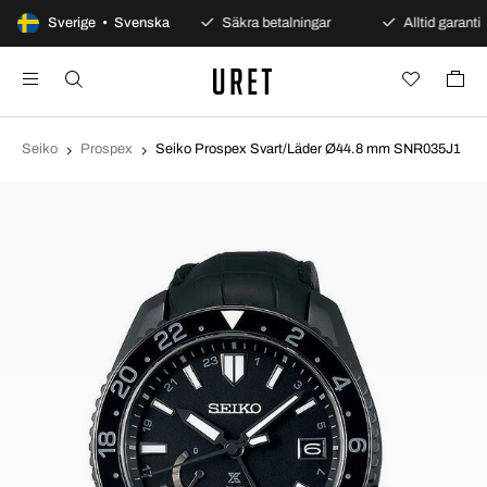
100 dagars öppet köp
Sverige • Svenska
Säkra betalningar
Alltid garanti
Seiko
Prospex
Seiko Prospex Svart/Läder Ø44.8 mm SNR035J1