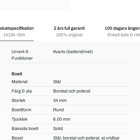
oduktspecifikation
2 års full garanti
100 dagars ångerr
14134-004
100% original
Enkelt byte & ret
Urverk &
Kvarts (batteridrivet)
Funktioner
Boett
Material
Stål
Färg & yta
Borstat och polerat
Storlek
34 mm
Boettform
Rund
Tjocklek
6.00 mm
Baksida boett
Solid
Bezel
Stål, borstat och polerat, ej vridbar