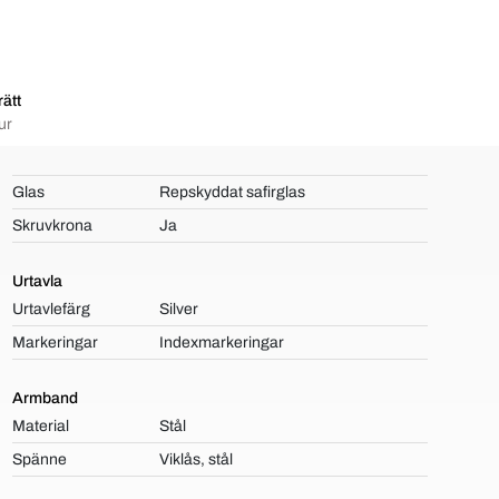
ätt
ur
Glas
Repskyddat safirglas
Skruvkrona
Ja
Urtavla
Urtavlefärg
Silver
Markeringar
Indexmarkeringar
Armband
Material
Stål
Spänne
Viklås, stål