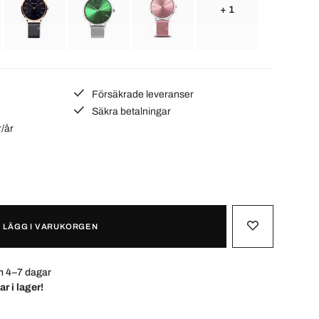
+ 1
Försäkrade leveranser
Säkra betalningar
r/år
LÄGG I VARUKORGEN
m 4–7 dagar
ar i lager!