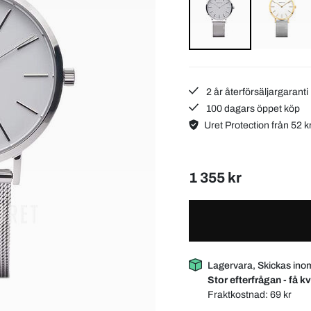
2 år återförsäljargaranti
100 dagars öppet köp
Uret Protection från 52 k
1 355 kr
Lagervara, Skickas ino
Stor efterfrågan - få kv
Fraktkostnad:
69 kr