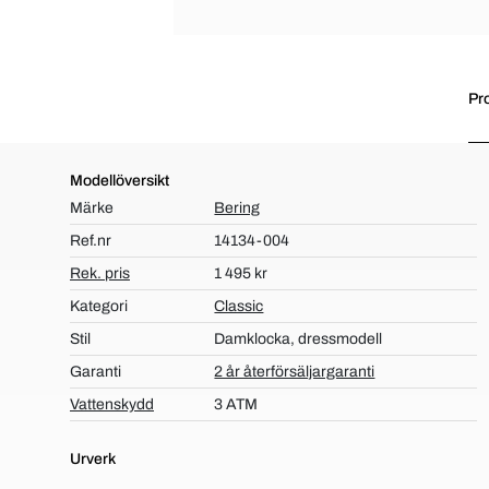
Pr
Modellöversikt
Märke
Bering
Ref.nr
14134-004
Rek. pris
1 495 kr
Kategori
Classic
Stil
Damklocka, dressmodell
Garanti
2 år återförsäljargaranti
Vattenskydd
3 ATM
Urverk