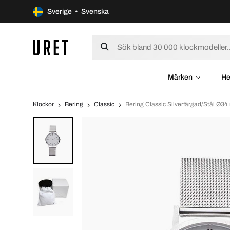
Sverige • Svenska
Märken
He
Klockor
Bering
Classic
Bering Classic Silverfärgad/Stål Ø3