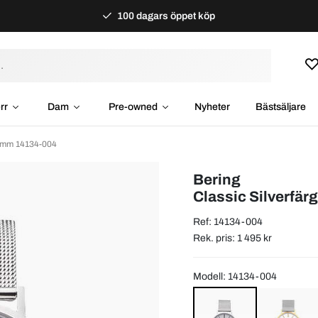
100 dagars öppet köp
rr
Dam
Pre-owned
Nyheter
Bästsäljare
4 mm 14134-004
Bering
Classic Silverfä
Ref: 14134-004
Rek. pris: 1 495 kr
Modell: 14134-004