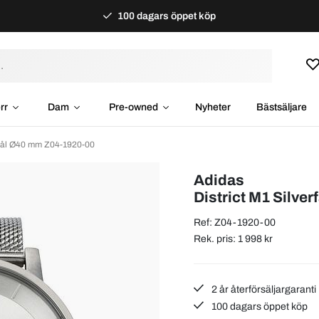
100 dagars öppet köp
rr
Dam
Pre-owned
Nyheter
Bästsäljare
/Stål Ø40 mm Z04-1920-00
Adidas
District M1 Silve
Ref: Z04-1920-00
Rek. pris: 1 998 kr
2 år återförsäljargaranti
100 dagars öppet köp