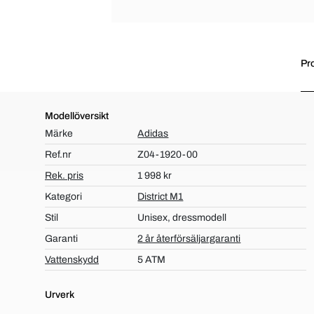
Pr
Modellöversikt
Märke
Adidas
Ref.nr
Z04-1920-00
Rek. pris
1 998 kr
Kategori
District M1
Stil
Unisex, dressmodell
Garanti
2 år återförsäljargaranti
Vattenskydd
5 ATM
Urverk