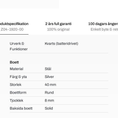
oduktspecifikation
2 års full garanti
100 dagars ångerr
Z04-1920-00
100% original
Enkelt byte & ret
Urverk &
Kvarts (batteridrivet)
Funktioner
Boett
Material
Stål
Färg & yta
Silver
Storlek
40 mm
Boettform
Rund
Tjocklek
8 mm
Baksida boett
Solid