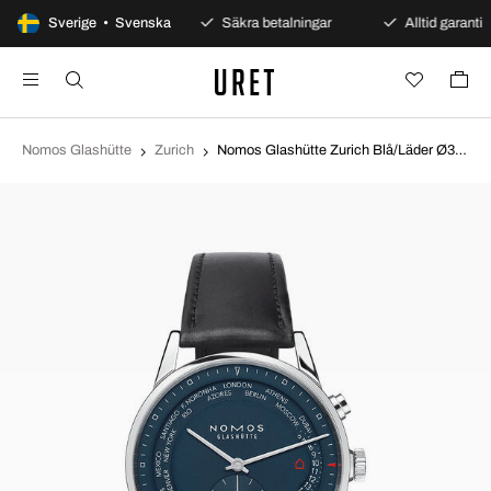
100 dagars öppet köp
Sverige • Svenska
Säkra betalningar
Alltid garanti
Nomos Glashütte
Zurich
Nomos Glashütte Zurich Blå/Läder Ø39.9 mm N-807