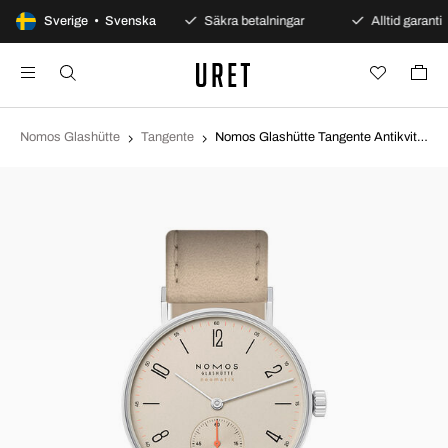
100 dagars öppet köp
Sverige • Svenska
Säkra betalningar
Alltid garanti
Nomos Glashütte
Tangente
Nomos Glashütte Tangente Antikvit/Läder Ø35 mm N-176