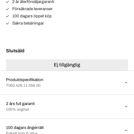
2 år återförsäljargaranti
Försäkrade leveranser
100 dagars öppet köp
Säkra betalningar
Slutsåld
Ej tillgänglig
Produktspecifikation
T063.428.11.058.00
2 års full garanti
100% original
100 dagars ångerrätt
Enkelt byte & retur