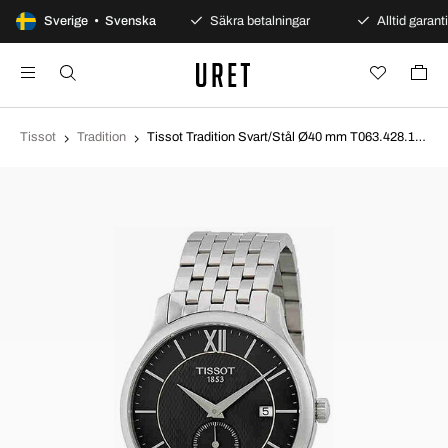
100 dagars öppet köp
Sverige • Svenska
Säkra betalningar
Alltid garanti
Tissot
Tradition
Tissot Tradition Svart/Stål Ø40 mm T063.428.11.058.00