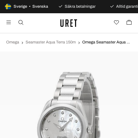
100 dagars öppet köp
Sverige • Svenska
Säkra betalningar
Alltid garanti
Omega
Seamaster Aqua Terra 150m
Omega Seamaster Aqua Terra 150M Vit/Stål Ø28 mm 220.10.28.60.55.001