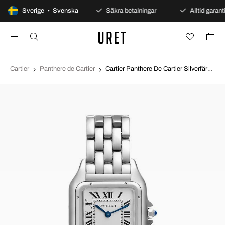
100 dagars öppet köp
Sverige • Svenska
Säkra betalningar
Alltid garanti
Cartier
Panthere de Cartier
Cartier Panthere De Cartier Silverfärgad/Stål WSPN0007