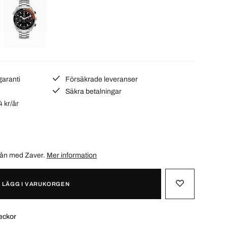
garanti
Försäkrade leveranser
Säkra betalningar
4 kr/år
/mån med
Zaver
.
Mer information
LÄGG I VARUKORGEN
eckor