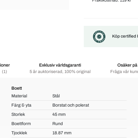
Fraktkostnad:
119 kr
Köp certified
ioner
Exklusiv världsgaranti
Osäker på
(1)
5 år auktoriserad, 100% original
Fråga vår kun
Boett
Material
Stål
Färg & yta
Borstat och polerat
Storlek
45 mm
Boettform
Rund
Tjocklek
18.87 mm