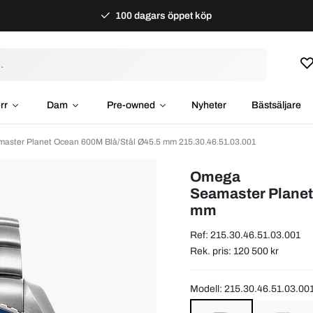
100 dagars öppet köp
rr
Dam
Pre-owned
Nyheter
Bästsäljare
ster Planet Ocean 600M Blå/Stål Ø45.5 mm 215.30.46.51.03.001
Omega
Seamaster Planet
mm
Ref: 215.30.46.51.03.001
Rek. pris: 120 500 kr
Modell: 215.30.46.51.03.00