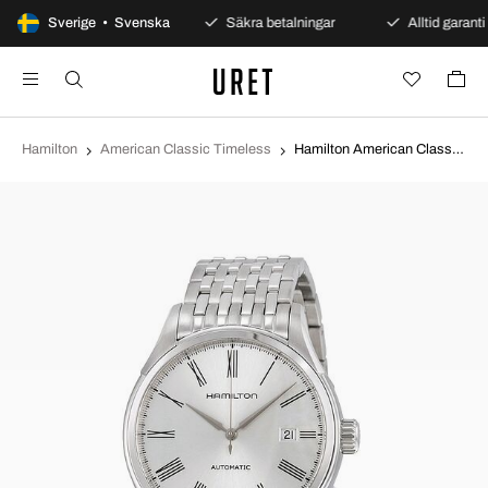
100 dagars öppet köp
Sverige • Svenska
Säkra betalningar
Alltid garanti
Hamilton
American Classic Timeless
Hamilton American Classic Timeless Valiant Silverfärgad/Stål Ø40 mm H39515154