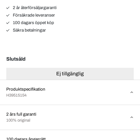
2 år återförsäljargaranti
Försäkrade leveranser
100 dagars öppet köp
Säkra betalningar
Slutsåld
Ej tillgänglig
Produktspecifikation
H39515154
2 års full garanti
100% original
100 dagars ångerrätt