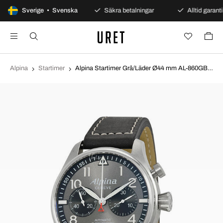
100 dagars öppet köp
Sverige • Svenska
Säkra betalningar
Alltid garanti
Alpina
Startimer
Alpina Startimer Grå/Läder Ø44 mm AL-860GB4S6