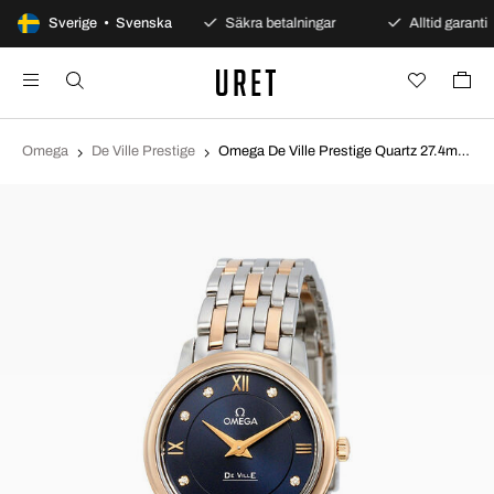
100 dagars öppet köp
Sverige • Svenska
Säkra betalningar
Alltid garanti
Omega
De Ville Prestige
Omega De Ville Prestige Quartz 27.4mm Blå/18 karat roséguld Ø27.4 mm 424.20.27.60.53.001