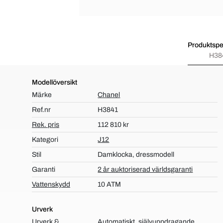
Produktspec
H38
Modellöversikt
Märke
Chanel
Ref.nr
H3841
Rek. pris
112 810 kr
Kategori
J12
Stil
Damklocka, dressmodell
Garanti
2 år auktoriserad världsgaranti
Vattenskydd
10 ATM
Urverk
Urverk &
Automatiskt, självuppdragande