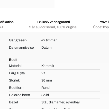
ifikation
Exklusiv världsgaranti
Prova
41
2 år auktoriserad, 100% original
Öppet köp 
Gångreserv
42 timmar
Datumangivelse
Datum
Boett
Material
Keramik
Färg & yta
Vit
Storlek
36 mm
Boettform
Rund
Baksida boett
Solid
Bezel
Stål, diamanter, ej vridbar