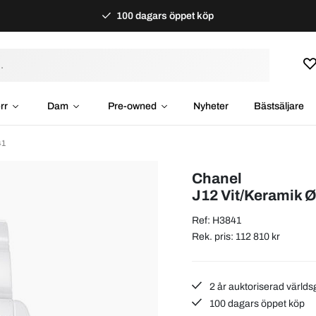
100 dagars öppet köp
rr
Dam
Pre-owned
Nyheter
Bästsäljare
41
Chanel
J12 Vit/Keramik 
Ref: H3841
Rek. pris: 112 810 kr
2 år auktoriserad världs
100 dagars öppet köp