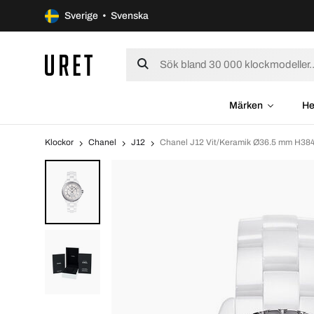
Sverige • Svenska
Märken
He
Klockor
Chanel
J12
Chanel J12 Vit/Keramik Ø36.5 mm H38