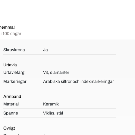
 hemma!
i 100 dagar
Skruvkrona
Ja
Urtavla
Urtavlefärg
Vit, diamanter
Markeringar
Arabiska siffror och indexmarkeringar
Armband
Material
Keramik
Spänne
Viklås, stål
Övrigt