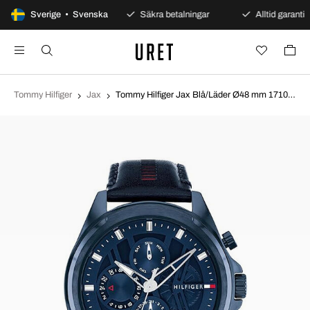
100 dagars öppet köp
Sverige • Svenska
Säkra betalningar
Alltid garanti
Tommy Hilfiger
Jax
Tommy Hilfiger Jax Blå/Läder Ø48 mm 1710655