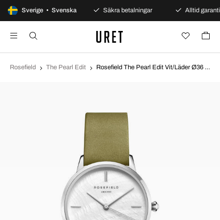
100 dagars öppet köp
Sverige • Svenska
Säkra betalningar
Alltid garanti
Rosefield
The Pearl Edit
Rosefield The Pearl Edit Vit/Läder Ø36 mm RMOLS-R05