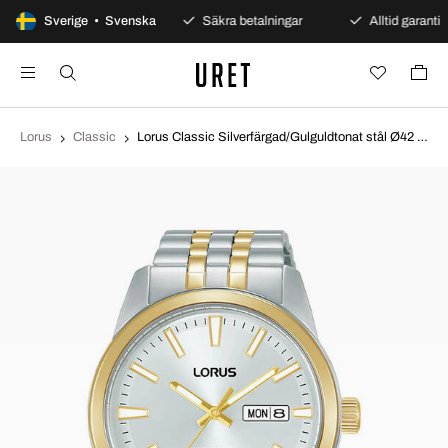
100 dagars öppet köp
Sverige • Svenska
Säkra betalningar
Alltid garanti
Lorus
Classic
Lorus Classic Silverfärgad/Gulguldtonat stål Ø42 mm RL494BX9