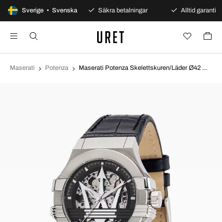
100 dagars öppet köp
Sverige • Svenska
Säkra betalningar
Alltid garanti
Maserati
Potenza
Maserati Potenza Skelettskuren/Läder Ø42 mm R8821108052