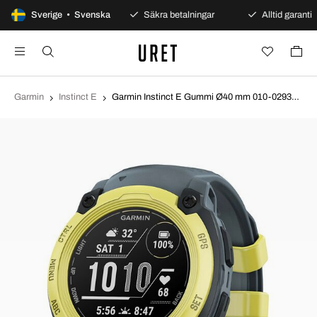
100 dagars öppet köp
Sverige • Svenska
Säkra betalningar
Alltid garanti
Garmin
Instinct E
Garmin Instinct E Gummi Ø40 mm 010-02932-01