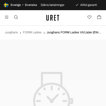
 dagars öppet köp
Sverige • Svenska
Säkra betalningar
Alltid garanti
Junghans
FORM Ladies
Junghans FORM Ladies Vit/Läder Ø34.1 mm 47/4456.00