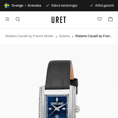
100 dagars öppet köp
Sverige • Svenska
Säkra betalningar
Alltid garanti
Roberto Cavalli by Franck Muller
Soletta
Roberto Cavalli by Franck Muller Soletta Blå/Läder RC5L120L0015