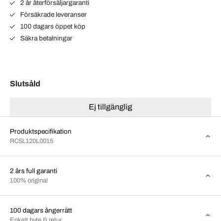
2 år återförsäljargaranti
Försäkrade leveranser
100 dagars öppet köp
Säkra betalningar
Slutsåld
Ej tillgänglig
Produktspecifikation
RC5L120L0015
2 års full garanti
100% original
100 dagars ångerrätt
Enkelt byte & retur