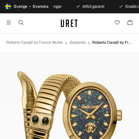
t köp
Sverige • Svenska
Säkra betalningar
Alltid garanti
Snabb oc
Roberto Cavalli by Franck Muller
Serpente
Roberto Cavalli by Franck Muller Serpente Grön/Gulguldtonat stål Ø23 mm RC5L104M0035