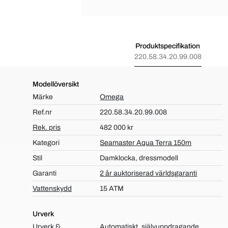
Produktspecifikation
220.58.34.20.99.008
Modellöversikt
Märke
Omega
Ref.nr
220.58.34.20.99.008
Rek. pris
482 000 kr
Kategori
Seamaster Aqua Terra 150m
Stil
Damklocka, dressmodell
Garanti
2 år auktoriserad världsgaranti
Vattenskydd
15 ATM
Urverk
Urverk &
Automatiskt, självuppdragande