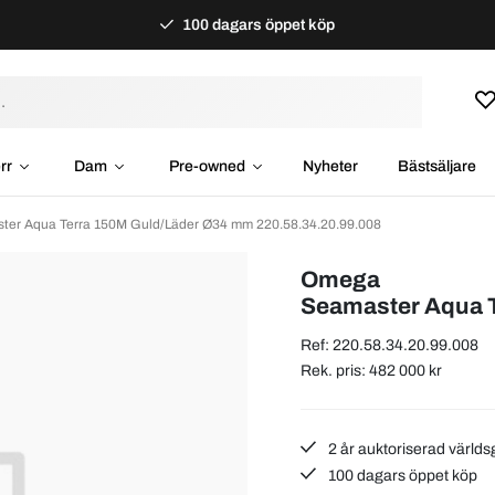
100 dagars öppet köp
rr
Dam
Pre-owned
Nyheter
Bästsäljare
er Aqua Terra 150M Guld/Läder Ø34 mm 220.58.34.20.99.008
Omega
Seamaster Aqua 
Ref: 220.58.34.20.99.008
Rek. pris: 482 000 kr
2 år auktoriserad världs
100 dagars öppet köp