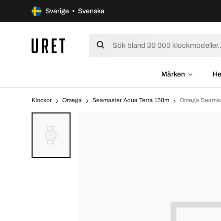
Sverige • Svenska
Märken
He
Klockor
Omega
Seamaster Aqua Terra 150m
Omega Seamast