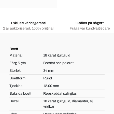
Exklusiv världsgaranti
Osäker på något?
2 år auktoriserad, 100% original
Fråga vår kundvägledare
Boett
Material
18 karat gult guld
Färg & yta
Borstat och polerat
Storlek
34 mm
Boettform
Rund
Tjocklek
12.00 mm
Baksida boett
Repskyddat safirglas
Bezel
18 karat gult guld, diamanter, ej
vridbar