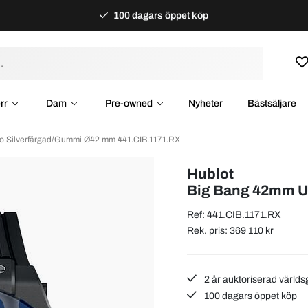
100 dagars öppet köp
rr
Dam
Pre-owned
Nyheter
Bästsäljare
o Silverfärgad/Gummi Ø42 mm 441.CIB.1171.RX
Hublot
Big Bang 42mm U
Ref: 441.CIB.1171.RX
Rek. pris: 369 110 kr
2 år auktoriserad världs
100 dagars öppet köp