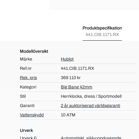
Produktspecifikation
441.CIB.1171.RX
Modellöversikt
Märke
Hublot
Ref.nr
441.CIB.1171.RX
Rek. pris
369 110 kr
Kategori
Big Bang 42mm
Stil
Herrklocka, dress / Sportmodell
Garanti
2 år auktoriserad världsgaranti
Vattenskydd
10 ATM
Urverk
Urverk &
Automatiskt, självuppdragande,