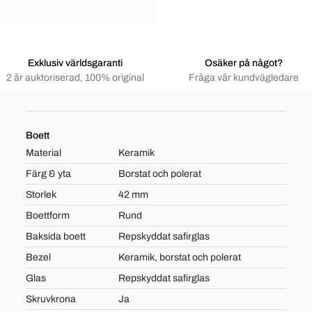
Exklusiv världsgaranti
Osäker på något?
2 år auktoriserad, 100% original
Fråga vår kundvägledare
Boett
Material
Keramik
Färg & yta
Borstat och polerat
Storlek
42 mm
Boettform
Rund
Baksida boett
Repskyddat safirglas
Bezel
Keramik, borstat och polerat
Glas
Repskyddat safirglas
Skruvkrona
Ja