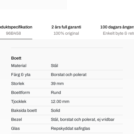
oduktspecifikation
2 års full garanti
100 dagars ångerr
96B458
100% original
Enkelt byte & ret
Boett
Material
Stål
Färg & yta
Borstat och polerat
Storlek
39 mm
Boettform
Rund
Tjocklek
12.00 mm
Baksida boett
Solid
Bezel
Stål, borstat och polerat, ej vridbar
Glas
Repskyddat safirglas