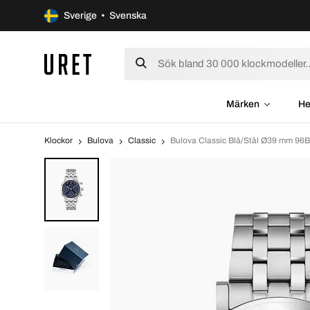
Sverige • Svenska
Märken
He
Klockor
Bulova
Classic
Bulova Classic Blå/Stål Ø39 mm 96