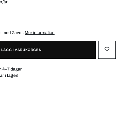
kr/år
ån med
Zaver
.
Mer information
LÄGG I VARUKORGEN
m 4–7 dagar
ar i lager!