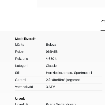
Pr
Modellöversikt
Märke
Bulova
Ref.nr
96B458
Rek. pris
4 650 kr
Kategori
Classic
Stil
Herrklocka, dress / Sportmodell
Garanti
2 år återförsäljargaranti
Vattenskydd
3 ATM
Urverk
Urverk &
Kvarts (batteridrivet)